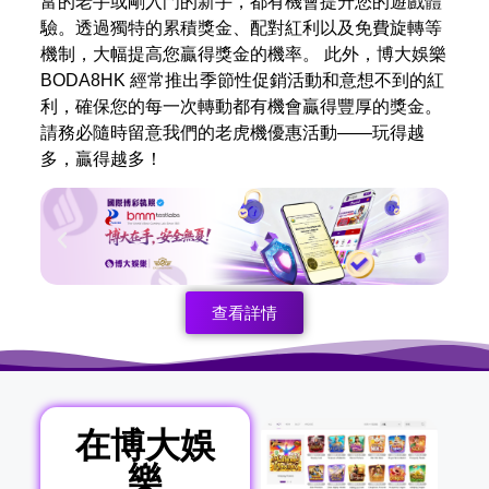
富的老手或剛入門的新手，都有機會提升您的遊戲體
驗。透過獨特的累積獎金、配對紅利以及免費旋轉等
機制，大幅提高您贏得獎金的機率。 此外，博大娛樂
BODA8HK 經常推出季節性促銷活動和意想不到的紅
利，確保您的每一次轉動都有機會贏得豐厚的獎金。
請務必隨時留意我們的老虎機優惠活動——玩得越
多，贏得越多！
查看詳情
在博大娛
樂