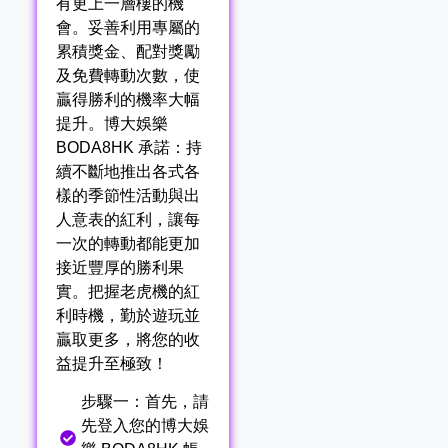
有更上一層樓的機
會。妥善利用專屬的
累積獎金、配對獎勵
及免費轉動次數，使
贏得勝利的機率大幅
提升。博大娛樂
BODA8HK 承諾：持
續不斷地推出各式各
樣的季節性活動與出
人意表的紅利，讓每
一次的轉動都能更加
接近豐厚的勝利果
實。把握老虎機的紅
利時機，勤於遊玩並
贏取更多，將您的收
益提升至極致！
步驟一：首先，請
先登入您的博大娛