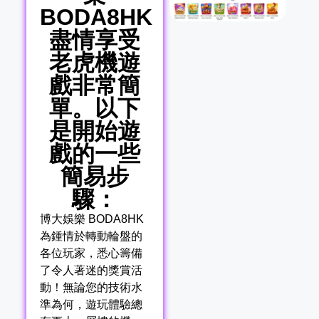
BODA8HK
盡情享受
老虎機遊
戲非常簡
單。以下
是開始遊
戲的一些
簡易步
驟：
博大娛樂 BODA8HK
為鍾情於轉動輪盤的
各位玩家，悉心籌備
了令人著迷的獎賞活
動！無論您的技術水
準為何，遊玩體驗總