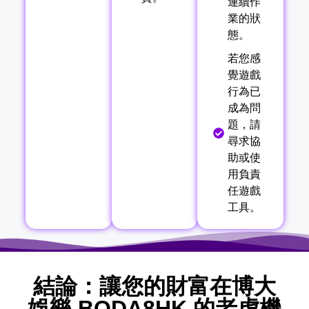
連續作
業的狀
態。
若您感
覺遊戲
行為已
成為問
題，請
尋求協
助或使
用負責
任遊戲
工具。
結論：讓您的財富在博大
娛樂 BODA8HK 的老虎機