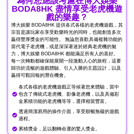
為何您應該考慮在博大娛樂
BODA8HK 盡情享受老虎機遊
戲的樂趣？
博大娛樂 BODA8HK 提供各式各樣的老虎機遊戲，其
宗旨是讓玩家在享受歡樂時光的同時，也能創造多次
贏得豐厚獎金的可能性。 無論您喜歡具備複雜功能的
當代電子老虎機，或是深深著迷於經典老虎機的魅
力，博大娛樂 BODA8HK 都能滿足所有人的喜好。
每一次轉動都確保能展開一段激動人心的旅程，這要
歸功於流暢的遊戲體驗、引人入勝的主題設計，以及
贏得可觀回報的潛在機會。
各式各樣的老虎機遊戲正等候著您來體驗，當中
包含了傳統式老虎機、影像老虎機，以及具備彩
金累積功能的老虎機等等，選擇相當豐富。
透過簡潔易用的操作介面，享受順暢無礙的遊戲
過程。
累積獎金，足以翻轉命運的驚人獎金。