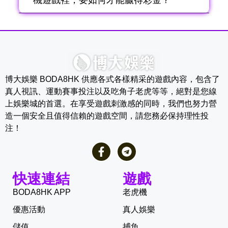
博大娛樂 BODA8HK 供應各式各樣精采的遊戲內容，包含了
真人視訊、運動賽事投注以及吃角子老虎等等，絕對是您線
上娛樂城的首選。在享受遊戲刺激感的同時，我們也努力營
造一個安全且值得信賴的遊戲空間，請您務必保持理性投
注！
快速連結
遊戲
BODA8HK APP
老虎機
優惠活動
真人娛樂
儲值
捕魚