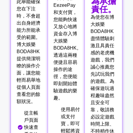
為承擔
此舉能確保
EezeePay
責任。
您在下注
和支付寶，
時，不會超
為使您在博
您能夠快速
出自身經濟
大娛樂
又放心地將
能力所能承
BODA8HK
資金存入博
受的範圍。
盡情體驗刺
大娛樂
博大娛樂
激且具責任
BODA8HK。
BODA8HK
感的老虎機
透過這兩種
提供簡潔明
遊戲，我們
便捷且容易
瞭的操作介
誠心推薦您
操作的途
面，讓您能
先試玩我們
徑，您便能
輕而易舉地
的遊戲。為
即刻開始體
從個人頁面
確保遊玩過
驗遊戲的樂
查看您的餘
程趣味盎然
趣。
額狀況。
且安全可
使用易付
靠，敬請務
從主帳
或支付
必設定遊戲
戶頁面
寶，即可
時間上限、
快速查
輕鬆將資
不時稍作休