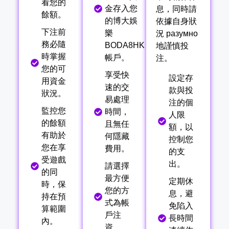
看您的
金存入您
息，同時請
餘額。
的博大娛
依據自身狀
下注前
樂
況 разумно
務必隨
BODA8HK
地謹慎投
時掌握
帳戶。
注。
您的可
享受快
設定存
用資金
速的交
款與投
狀況。
易處理
注的個
監控您
時間，
人限
的餘額
且無任
額，以
有助於
何隱藏
控制您
您在享
費用。
的支
受遊戲
出。
請選擇
的同
最方便
定期休
時，保
您的方
息，避
持在預
式為帳
免陷入
算範圍
戶注
長時間
內。
資。