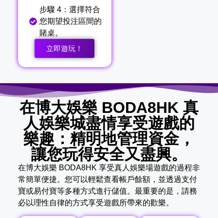
步驟 4：選擇符合
您期望投注區間的
賭桌。
立即遊玩！
在博大娛樂 BODA8HK 真
人娛樂城盡情享受遊戲的
樂趣：精明地管理資金，
讓您玩得安全又盡興。
在博大娛樂 BODA8HK 享受真人娛樂場遊戲的過程非
常簡單便捷。您可以輕鬆查看帳戶餘額，並透過支付
寶或易付寶等多種方式進行儲值。最重要的是，請務
必以理性自律的方式享受遊戲所帶來的歡樂。