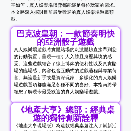
平如何，真人娛樂場博弈都能滿足每位玩家的需求。
本文將深入探討目前最受歡迎的真人娛樂場遊戲類
型。
巴克波皇朝：一款節奏明快
的亞洲骰子遊戲
真人娛樂場遊戲將實體賭場的刺激體驗直接帶到您
的行動裝置，呈現一種引人入勝且身歷其境的感
受。這些遊戲結合了線上博弈的便利性以及真實賭
場的臨場感，內容包含互動式的遊戲過程與專業荷
官。無論是新手或是資深玩家，多樣化的真人娛樂
場遊戲選項都能滿足各種不同的喜好。本指南將帶
領您了解現今最受歡迎的真人娛樂場遊戲。
《地產大亨》總部：經典桌
遊的獨特創新詮釋
《地產大亨現場版》為這款經典桌遊注入了嶄新活