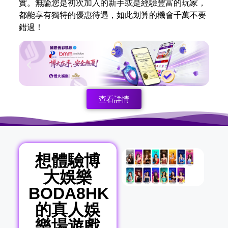
實。無論您是初次加入的新手或是經驗豐富的玩家，
都能享有獨特的優惠待遇，如此划算的機會千萬不要
錯過！
查看詳情
想體驗博
大娛樂
BODA8HK
的真人娛
樂場遊戲