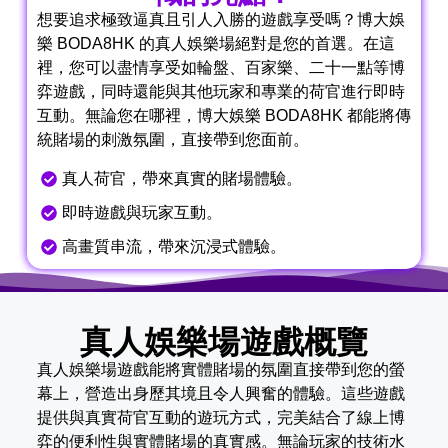
想要追求極致逼真且引人入勝的遊戲享受嗎？博大娛
樂 BODA8HK 的真人娛樂場絕對是您的首選。在這
裡，您可以盡情享受如輪盤、百家樂、二十一點等博
弈遊戲，同時還能與其他玩家和專業的荷官進行即時
互動。無論您在哪裡，博大娛樂 BODA8HK 都能將傳
統賭場的刺激氛圍，直接帶到您面前。
真人荷官，帶來真實的賭場體驗。
即時遊戲與玩家互動。
高畫質串流，帶來沉浸式體驗。
真人娛樂場遊戲概覽
真人娛樂場遊戲能將實體賭場的氛圍直接帶到您的螢
幕上，營造出身歷其境且令人興奮的體驗。這些遊戲
提供與真實荷官互動的遊玩方式，完美結合了線上博
弈的便利性與實體賭場的真實感。無論玩家的技術水