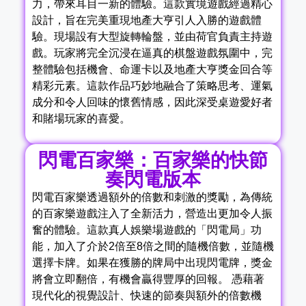
力，帶來耳目一新的體驗。這款實境遊戲經過精心
設計，旨在完美重現地產大亨引人入勝的遊戲體
驗。現場設有大型旋轉輪盤，並由荷官負責主持遊
戲。玩家將完全沉浸在逼真的棋盤遊戲氛圍中，完
整體驗包括機會、命運卡以及地產大亨獎金回合等
精彩元素。這款作品巧妙地融合了策略思考、運氣
成分和令人回味的懷舊情感，因此深受桌遊愛好者
和賭場玩家的喜愛。
閃電百家樂：百家樂的快節
奏閃電版本
閃電百家樂透過額外的倍數和刺激的獎勵，為傳統
的百家樂遊戲注入了全新活力，營造出更加令人振
奮的體驗。這款真人娛樂場遊戲的「閃電局」功
能，加入了介於2倍至8倍之間的隨機倍數，並隨機
選擇卡牌。如果在獲勝的牌局中出現閃電牌，獎金
將會立即翻倍，有機會贏得豐厚的回報。 憑藉著
現代化的視覺設計、快速的節奏與額外的倍數機