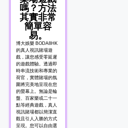
嗎？方法
其實非常
簡單容
易。
博大娛樂 BODA8HK
的真人視訊賭場遊
戲，讓您感受零延遲
的遊戲體驗。透過即
時串流技術和專業的
荷官，實體賭場的氛
圍將完美地呈現在您
的螢幕上。無論是輪
盤、百家樂或二十一
點等經典遊戲，真人
視訊賭場都以簡潔直
觀且引人入勝的方式
呈現。您可以自由選