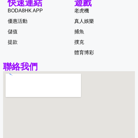
快速連結
遊戲
BODA8HK APP
老虎機
優惠活動
真人娛樂
儲值
捕魚
提款
撲克
體育博彩
聯絡我們