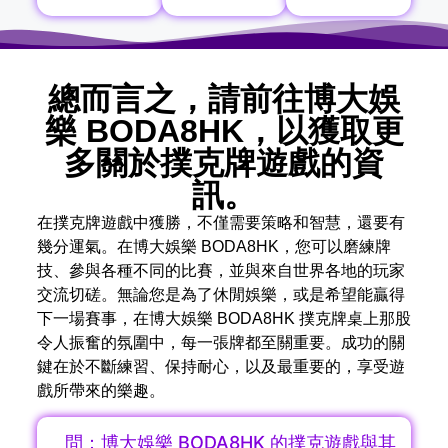
總而言之，請前往博大娛
樂 BODA8HK，以獲取更
多關於撲克牌遊戲的資
訊。
在撲克牌遊戲中獲勝，不僅需要策略和智慧，還要有
幾分運氣。在博大娛樂 BODA8HK，您可以磨練牌
技、參與各種不同的比賽，並與來自世界各地的玩家
交流切磋。無論您是為了休閒娛樂，或是希望能贏得
下一場賽事，在博大娛樂 BODA8HK 撲克牌桌上那股
令人振奮的氛圍中，每一張牌都至關重要。成功的關
鍵在於不斷練習、保持耐心，以及最重要的，享受遊
戲所帶來的樂趣。
問：博大娛樂 BODA8HK 的撲克遊戲與其