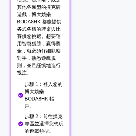
其他各類型的撲克牌
遊戲，博大娛樂
BODA8HK 都能提供
各式各樣的牌桌與比
賽供您挑選。想要運
用智慧獲勝，贏得獎
金，就必須仔細觀察
對手，熟悉遊戲規
則，並且謹慎地進行
投注。
步驟 1：登入您的
博大娛樂
BODA8HK 帳
戶。
步驟 2：前往撲克
專區並選擇您想玩
的遊戲類型。