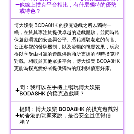
他線上撲克平台相比，有什麼獨特的優勢
或特色？
博大娛樂 BODA8HK 的撲克遊戲之所以獨樹一
幟，在於其專注於提供卓越的遊戲體驗，並同時確
保遊戲環境的安全與公平。憑藉經驗老道的荷官、
公正客觀的發牌機制，以及流暢的視覺效果，玩家
得以享受由可靠的遊戲供應商所支援的即時撲克牌
對戰。相較於其他眾多平台，博大娛樂 BODA8HK
更能為撲克愛好者提供獨特的紅利與優惠好康。
問：我可以在手機上暢玩博大娛樂
BODA8HK 的撲克遊戲嗎？
提問：博大娛樂 BODA8HK 的撲克遊戲對
於香港的玩家來說，是否安全且值得信
賴？