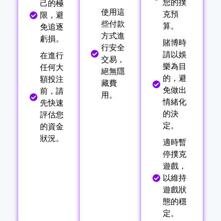
您的撲
己的極
使用這
克預
限，避
些付款
算。
免追逐
方式進
虧損。
賭博時
行安全
請以娛
在進行
交易，
樂為目
任何大
絕無隱
的，避
額投注
藏費
免做出
前，請
用。
情緒化
先快速
的決
評估您
定。
的資金
狀況。
適時暫
停撲克
遊戲，
以維持
遊戲狀
態的穩
定。