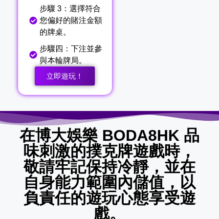
步驟 3：選擇符合
您偏好的賭注金額
的牌桌。
步驟四：下注並參
與本輪牌局。
立即遊玩！
在博大娛樂 BODA8HK 品
味刺激的撲克牌遊戲時，
敬請牢記保持冷靜，並在
自身能力範圍內儲值，以
負責任的遊玩心態享受遊
戲。