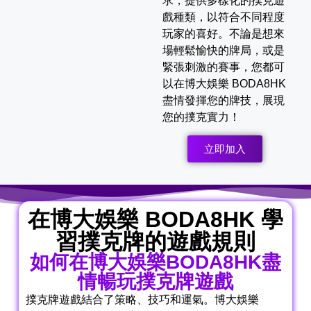
求，提供多樣化的撲克遊
戲種類，以符合不同程度
玩家的喜好。不論是想來
場輕鬆愉快的牌局，或是
緊張刺激的賽事，您都可
以在博大娛樂 BODA8HK
盡情發揮您的牌技，展現
您的撲克實力！
立即加入
在博大娛樂 BODA8HK 學
習撲克牌的遊戲規則
如何在博大娛樂BODA8HK盡
情暢玩撲克牌遊戲
撲克牌遊戲結合了策略、技巧和運氣。博大娛樂