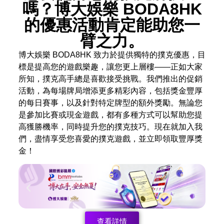
嗎？博大娛樂 BODA8HK
的優惠活動肯定能助您一
臂之力。
博大娛樂 BODA8HK 致力於提供獨特的撲克優惠，目
標是提高您的遊戲樂趣，讓您更上層樓——正如大家
所知，撲克高手總是喜歡接受挑戰。我們推出的促銷
活動，為每場牌局增添更多精彩內容，包括獎金豐厚
的每日賽事，以及針對特定牌型的額外獎勵。無論您
是參加比賽或現金遊戲，都有多種方式可以幫助您提
高獲勝機率，同時提升您的撲克技巧。現在就加入我
們，盡情享受您喜愛的撲克遊戲，並立即領取豐厚獎
金！
查看詳情